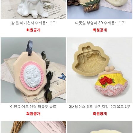
잠 든 아기천사 수제몰드 1구
나뭇잎 부엉이 2D 수제몰드 1구
회원공개
회원공개
여인 까메오 엔틱 타블렛 몰드
2D 레이스 장미 동전지갑 수제몰드 1구
회원공개
회원공개