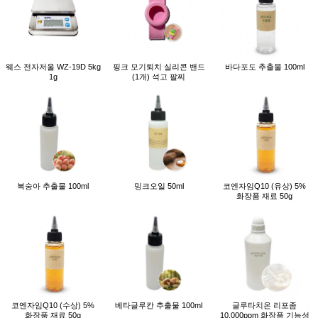
웨스 전자저울 WZ-19D 5kg
핑크 모기퇴치 실리콘 밴드
바다포도 추출물 100ml
1g
(1개) 석고 팔찌
복숭아 추출물 100ml
밍크오일 50ml
코엔자임Q10 (유상) 5%
화장품 재료 50g
코엔자임Q10 (수상) 5%
베타글루칸 추출물 100ml
글루타치온 리포좀
화장품 재료 50g
10,000ppm 화장품 기능성