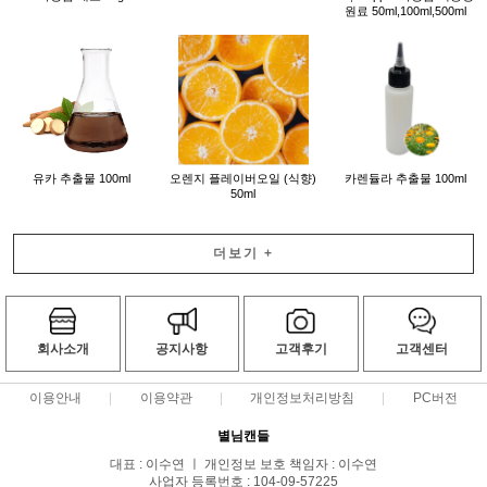
원료 50ml,100ml,500ml
유카 추출물 100ml
오렌지 플레이버오일 (식향)
카렌듈라 추출물 100ml
50ml
더보기
+
회사소개
공지사항
고객후기
고객센터
이용안내
이용약관
개인정보처리방침
PC버전
별님캔들
대표 : 이수연 ㅣ 개인정보 보호 책임자 : 이수연
사업자 등록번호 : 104-09-57225